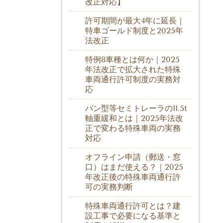
改正対応】
許可期間が最大4年に延長｜
特車ゴールド制度と2025年
法改正
特例8車種とは何か｜2025
年法改正で拡大された特殊
車両通行許可制度の実務対
応
バン型等セミトレーラの11.5t
軸重緩和とは｜2025年法改
正で変わる特殊車両の実務
対応
オフライン申請（郵送・窓
口）はまだ使える？｜2025
年改正後の特殊車両通行許
可の実務判断
特殊車両通行許可とは？建
設工事で必要になる基準と