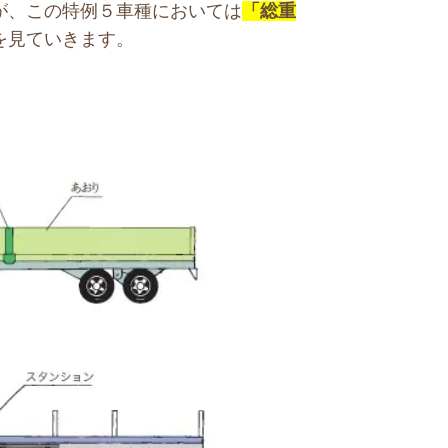
が、この特例５車種においては
「総重
を見ていきます。