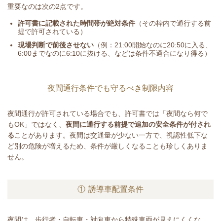
重要なのは次の2点です。
許可書に記載された時間帯が絶対条件
（その枠内で通行する前
提で許可されている）
現場判断で前後させない
（例：21:00開始なのに20:50に入る、
6:00までなのに6:10に抜ける、などは条件不適合になり得る）
夜間通行条件でも守るべき制限内容
夜間通行が許可されている場合でも、許可書では「夜間なら何で
もOK」ではなく、
夜間に通行する前提で追加の安全条件が付され
る
ことがあります。夜間は交通量が少ない一方で、視認性低下な
ど別の危険が増えるため、条件が厳しくなることも珍しくありま
せん。
① 誘導車配置条件
夜間は、歩行者・自転車・対向車から特殊車両が見えにくくな