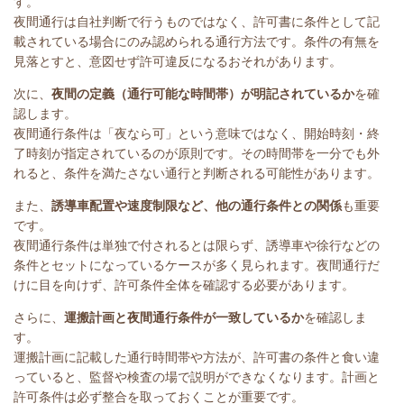
す。
夜間通行は自社判断で行うものではなく、許可書に条件として記
載されている場合にのみ認められる通行方法です。条件の有無を
見落とすと、意図せず許可違反になるおそれがあります。
次に、
夜間の定義（通行可能な時間帯）が明記されているか
を確
認します。
夜間通行条件は「夜なら可」という意味ではなく、開始時刻・終
了時刻が指定されているのが原則です。その時間帯を一分でも外
れると、条件を満たさない通行と判断される可能性があります。
また、
誘導車配置や速度制限など、他の通行条件との関係
も重要
です。
夜間通行条件は単独で付されるとは限らず、誘導車や徐行などの
条件とセットになっているケースが多く見られます。夜間通行だ
けに目を向けず、許可条件全体を確認する必要があります。
さらに、
運搬計画と夜間通行条件が一致しているか
を確認しま
す。
運搬計画に記載した通行時間帯や方法が、許可書の条件と食い違
っていると、監督や検査の場で説明ができなくなります。計画と
許可条件は必ず整合を取っておくことが重要です。