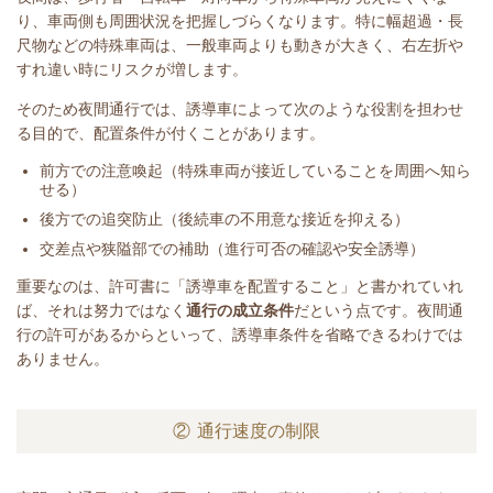
り、車両側も周囲状況を把握しづらくなります。特に幅超過・長
尺物などの特殊車両は、一般車両よりも動きが大きく、右左折や
すれ違い時にリスクが増します。
そのため夜間通行では、誘導車によって次のような役割を担わせ
る目的で、配置条件が付くことがあります。
前方での注意喚起（特殊車両が接近していることを周囲へ知ら
せる）
後方での追突防止（後続車の不用意な接近を抑える）
交差点や狭隘部での補助（進行可否の確認や安全誘導）
重要なのは、許可書に「誘導車を配置すること」と書かれていれ
ば、それは努力ではなく
通行の成立条件
だという点です。夜間通
行の許可があるからといって、誘導車条件を省略できるわけでは
ありません。
② 通行速度の制限