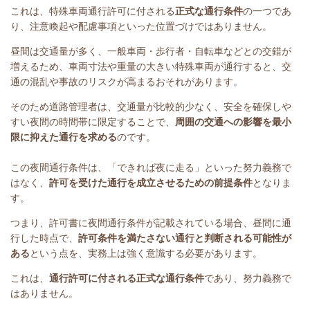
これは、特殊車両通行許可に付される
正式な通行条件
の一つであ
り、注意喚起や配慮事項といった位置づけではありません。
昼間は交通量が多く、一般車両・歩行者・自転車などとの交錯が
増えるため、車両寸法や重量の大きい特殊車両が通行すると、交
通の混乱や事故のリスクが高まるおそれがあります。
そのため道路管理者は、交通量が比較的少なく、安全を確保しや
すい夜間の時間帯に限定することで、
周囲の交通への影響を最小
限に抑えた通行を求める
のです。
この夜間通行条件は、「できれば夜に走る」といった努力義務で
はなく、
許可を受けた通行を成立させるための前提条件
となりま
す。
つまり、許可書に夜間通行条件が記載されている場合、昼間に通
行した時点で、
許可条件を満たさない通行と判断される可能性が
ある
という点を、実務上は強く意識する必要があります。
これは、
通行許可に付される正式な通行条件
であり、努力義務で
はありません。