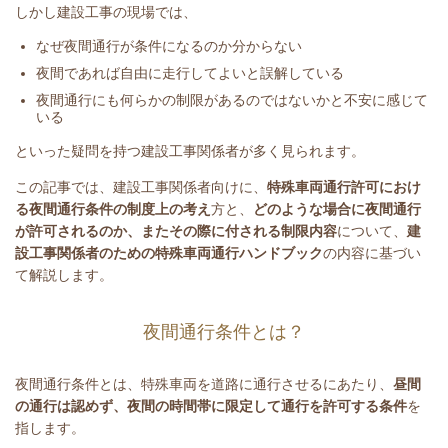
しかし建設工事の現場では、
なぜ夜間通行が条件になるのか分からない
夜間であれば自由に走行してよいと誤解している
夜間通行にも何らかの制限があるのではないかと不安に感じて
いる
といった疑問を持つ建設工事関係者が多く見られます。
この記事では、建設工事関係者向けに、
特殊車両通行許可におけ
る夜間通行条件の制度上の考え
方と、
どのような場合に夜間通行
が許可されるのか、またその際に付される制限内容
について、
建
設工事関係者のための特殊車両通行ハンドブック
の内容に基づい
て解説します。
夜間通行条件とは？
夜間通行条件とは、特殊車両を道路に通行させるにあたり、
昼間
の通行は認めず、夜間の時間帯に限定して通行を許可する条件
を
指します。