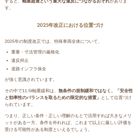
すると、
軸重超過という重大な違反につながるおそれ
がありま
す。
2025
年改正における位置づけ
2025
年の制度改正では、特殊車両全体について、
重量・寸法管理の厳格化
違反抑止
道路インフラ保全
が強く意識されています。
その中で
11.5t
軸重緩和は、
無条件の規制緩和ではなく、「安全性
と効率性のバランスを取るための限定的な措置」
として位置づけ
られています。
つまり、正しい条件・正しい理解のもとで活用すれば大きなメリ
ットがある一方、条件を外れれば、これまで以上に厳しい評価を
受ける可能性がある制度といえるでしょう。