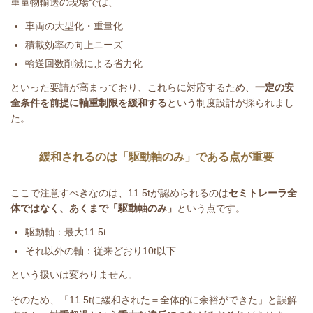
重量物輸送の現場では、
車両の大型化・重量化
積載効率の向上ニーズ
輸送回数削減による省力化
といった要請が高まっており、これらに対応するため、
一定の安
全条件を前提に軸重制限を緩和する
という制度設計が採られまし
た。
緩和されるのは「駆動軸のみ」である点が重要
ここで注意すべきなのは、
11.5t
が認められるのは
セミトレーラ全
体ではなく、あくまで「駆動軸のみ」
という点です。
駆動軸：最大
11.5t
それ以外の軸：従来どおり
10t
以下
という扱いは変わりません。
そのため、「11.5tに緩和された＝全体的に余裕ができた」と誤解