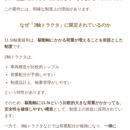
この要件には、明確な制度上の理由があります。
なぜ「
2
軸トラクタ」に限定されているのか
11.5t
軸重緩和は、
駆動軸にかかる荷重が増えることを前提とした
制度
です。
2
軸トラクタは、
車両構造が比較的シンプル
荷重配分が予測しやすい
制度設計上、軸重管理がしやすい
という特性があります。
そのため、
駆動軸に
11.5t
という比較的大きな荷重がかかっても、
安全性を確保しやすい構造
として、制度上の前提に採用されてい
ます。
一方で、
3
軸トラクタなどでは荷重配分が複雑になり、
一律に