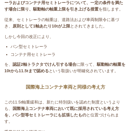
ーラおよびコンテナ用セミトレーラについて、一定の条件を満た
す場合に限り、駆動軸の軸重上限を引き上げる措置
を指します。
従来、セミトレーラの軸重は、道路法および車両制限令に基づ
き、
原則として
1
軸あたり
10t
が上限
とされてきました。
しかし今回の改正により、
バン型セミトレーラ
コンテナ用セミトレーラ
を、
認証
2
軸トラクタでけん引する場合
に限って、
駆動軸の軸重を
10t
から
11.5t
まで認める
という取扱いが明確化されています。
国際海上コンテナ車両と同様の考え方
この
11.5t
軸重緩和は、新たに特別扱いを認めた制度というより
も、
国際海上コンテナ車両において既に採用されている考え方
を、バン型等セミトレーラにも拡張したもの
と位置づけられま
す。