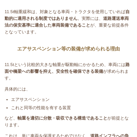
11.5t
軸重緩和は、対象となる車両・トラクタを使用していれば
自
動的に適用される制度ではありません
。実際には、
道路運送車両
法の保安基準に適合した車両装備であること
が、重要な前提条件
となっています。
エアサスペンション等の装備が求められる理由
11.5t
という比較的大きな軸重が駆動軸にかかるため、車両には
路
面や橋梁への影響を抑え、安全性を確保できる装備
が求められま
す。
具体的には、
エアサスペンション
これと同等の性能を有する装置
など、
軸重を適切に分散・吸収できる構造であること
が前提とな
ります。
これは、単に車両を保護するためではなく、
道路インフラへの負