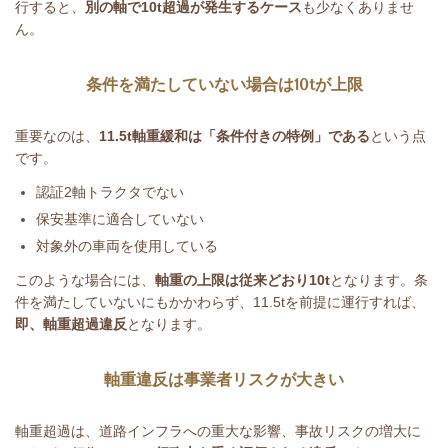
行すると、
別の軸で
10t
超過が発生するケース
も少なくありませ
ん。
条件を満たしていない場合は
10t
が上限
重要なのは、
11.5t
軸重緩和は「条件付きの特例」である
という点
です。
認証
2
軸トラクタでない
保安基準に適合していない
対象外の車両を使用している
このような場合には、
軸重の上限は従来どおり
10t
となります。条
件を満たしていないにもかかわらず、11.5tを前提に運行すれば、
即、軸重超過違反
となります。
軸重違反は事業者リスクが大きい
軸重超過は、道路インフラへの重大な影響、事故リスクの増大に