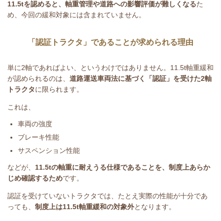
11.5t
を認めると、軸重管理や道路への影響評価が難しくなる
た
め、今回の緩和対象には含まれていません。
「認証トラクタ」であることが求められる理由
単に
2
軸であればよい、というわけではありません。
11.5t
軸重緩和
が認められるのは、
道路運送車両法に基づく「認証」を受けた
2
軸
トラクタ
に限られます。
これは、
車両の強度
ブレーキ性能
サスペンション性能
などが、
11.5t
の軸重に耐えうる仕様であることを、制度上あらか
じめ確認するため
です。
認証を受けていないトラクタでは、たとえ実際の性能が十分であ
っても、
制度上は
11.5t
軸重緩和の対象外
となります。