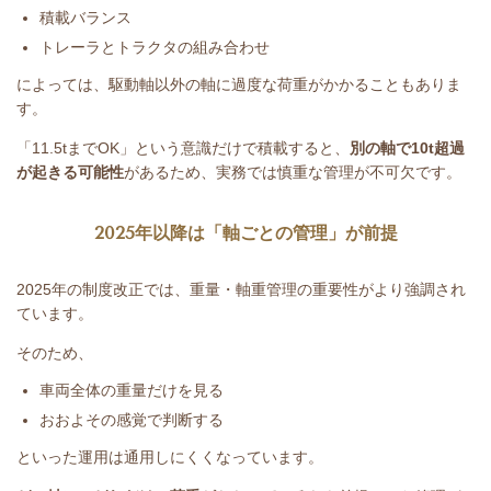
積載バランス
トレーラとトラクタの組み合わせ
によっては、駆動軸以外の軸に過度な荷重がかかることもありま
す。
「
11.5t
まで
OK
」という意識だけで積載すると、
別の軸で
10t
超過
が起きる可能性
があるため、実務では慎重な管理が不可欠です。
2025
年以降は「軸ごとの管理」が前提
2025
年の制度改正では、重量・軸重管理の重要性がより強調され
ています。
そのため、
車両全体の重量だけを見る
おおよその感覚で判断する
といった運用は通用しにくくなっています。