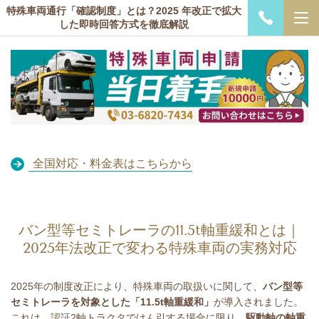
特殊車両通行「確認制度」とは？2025 年改正で拡大
した即時回答方式を徹底解説
全国対応・料金表はこちらから
バン型等セミトレーラの11.5t軸重緩和とは｜
2025年法改正で変わる特殊車両の実務対応
2025
年の制度改正により、特殊車両の取扱いに関して、
バン型等
セミトレーラを対象とした「
11.5t
軸重緩和」
が導入されました。
これは、認証
2
軸トラクタでけん引する場合に限り、
駆動軸の軸重