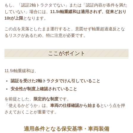
もし、「認証
2
軸トラクタでない」または「認証内容が条件を満た
していない」場合には、
11.5t
軸重緩和は適用されず、従来どおり
10t
が上限
となります。
この点を見落としたまま運行すると、意図せず軸重超過違反とな
るリスクがあるため、特に注意が必要です。
ここがポイント
11.5t
軸重緩和は、
認証を受けた
2
軸トラクタでけん引していること
安全性が制度上確認されていること
を前提とした、
限定的な制度
です。
「使えるかどうか」は、
車両の仕様確認から始まる
という点を押
さえておくことが重要です。
適用条件となる保安基準・車両装備