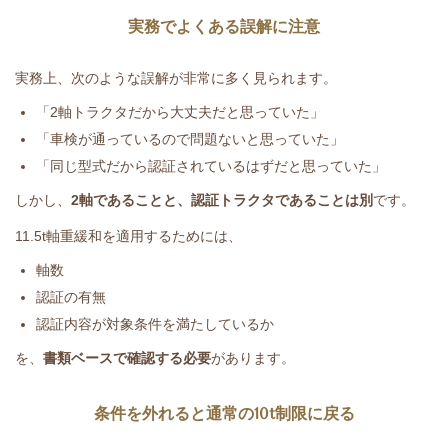
実務でよくある誤解に注意
実務上、次のような誤解が非常に多く見られます。
「
2
軸トラクタだから大丈夫だと思っていた」
「車検が通っているので問題ないと思っていた」
「同じ型式だから認証されているはずだと思っていた」
しかし、
2
軸であることと、認証トラクタであることは別
です。
11.5t
軸重緩和を適用するためには、
軸数
認証の有無
認証内容が対象条件を満たしているか
を、
書類ベースで確認する必要
があります。
条件を外れると通常の
10t
制限に戻る