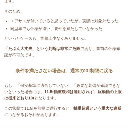
ます。
そのため、
エアサスが付いていると思っていたが、実際は対象外だった
同型車でも仕様が違い、要件を満たしていなかった
といったケースも、実務上少なくありません。
「たぶん大丈夫」という判断は非常に危険
であり、事前の仕様確
認が不可欠です。
条件を満たさない場合は、通常の
10t
制限に戻る
もし、「保安基準に適合していない」「必要な装備が確認できな
いといった場合には、
11.5t
軸重緩和は適用されず、駆動軸の上限
は従来どおり
10t
となります。
この状態で
11.5t
を前提に運行すると、
軸重超過という重大な違反
につながるおそれがあります。