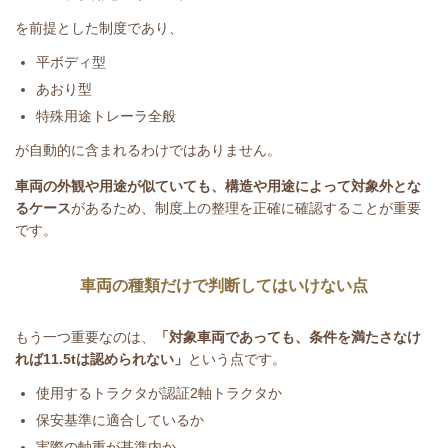
を前提とした制度であり、
平ボディ型
あおり型
特殊用途トレーラ全般
が自動的に含まれるわけではありません。
車両の外観や用途が似ていても、構造や用途によって対象外とな
るケース
があるため、制度上の整理を正確に確認することが重要
です。
車両の種類だけで判断してはいけない点
もう一つ重要なのは、
「対象車両であっても、条件を満たさなけ
れば
11.5t
は認められない」
という点です。
使用するトラクタが認証
2
軸トラクタか
保安基準に適合しているか
実際の軸重が基準内か