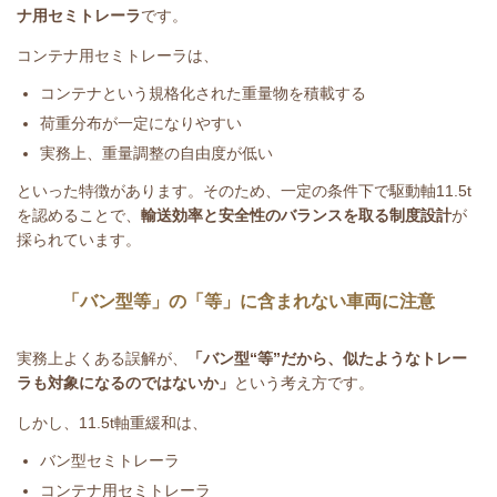
ナ用セミトレーラ
です。
コンテナ用セミトレーラは、
コンテナという規格化された重量物を積載する
荷重分布が一定になりやすい
実務上、重量調整の自由度が低い
といった特徴があります。そのため、一定の条件下で駆動軸
11.5t
を認めることで、
輸送効率と安全性のバランスを取る制度設計
が
採られています。
「バン型等」の「等」に含まれない車両に注意
実務上よくある誤解が、
「バン型
“
等
”
だから、似たようなトレー
ラも対象になるのではないか」
という考え方です。
しかし、
11.5t
軸重緩和は、
バン型セミトレーラ
コンテナ用セミトレーラ