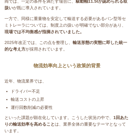
両では、一定の条件を満たす場合に、
駆動軸
11.5t
が認められる取
扱い
が既に導入されています。
一方で、同様に重量物を安定して輸送する必要があるバン型等セ
ミトレーラについては、制度上の扱いが明確でない部分があり、
現場では不均衡感が指摘されていました。
2025
年改正では、この点を整理し、
輸送形態の実態に即した統一
的な考え方
が採用されています。
物流効率向上という政策的背景
近年、物流業界では、
ドライバー不足
輸送コストの上昇
運行回数削減の必要性
といった課題が顕在化しています。こうした状況の中で、
1
回あた
りの輸送効率を高めること
は、業界全体の重要なテーマとなって
います。