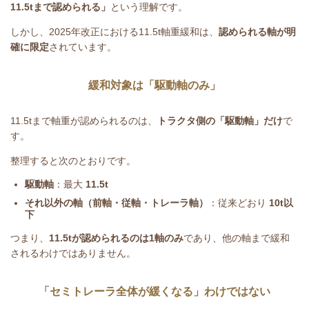
11.5t
まで認められる」
という理解です。
しかし、
2025
年改正における
11.5t
軸重緩和は、
認められる軸が明
確に限定
されています。
緩和対象は「駆動軸のみ」
11.5t
まで軸重が認められるのは、
トラクタ側の「駆動軸」だけ
で
す。
整理すると次のとおりです。
駆動軸
：最大
11.5t
それ以外の軸（前軸・従軸・トレーラ軸）
：従来どおり
10t
以
下
つまり、
11.5t
が認められるのは
1
軸のみ
であり、他の軸まで緩和
されるわけではありません。
「セミトレーラ全体が緩くなる」わけではない