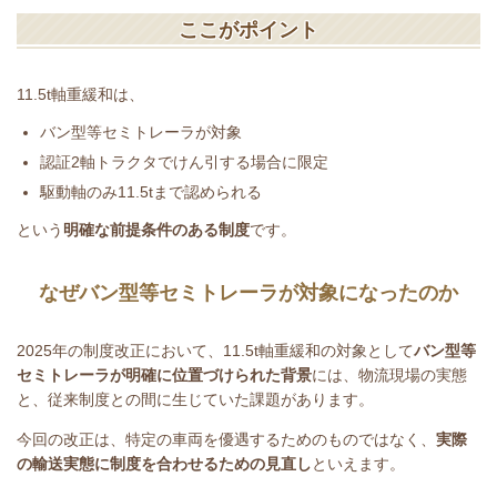
ここがポイント
11.5t
軸重緩和は、
バン型等セミトレーラが対象
認証
2
軸トラクタでけん引する場合に限定
駆動軸のみ
11.5t
まで認められる
という
明確な前提条件のある制度
です。
なぜバン型等セミトレーラが対象になったのか
2025
年の制度改正において、
11.5t
軸重緩和の対象として
バン型等
セミトレーラが明確に位置づけられた背景
には、物流現場の実態
と、従来制度との間に生じていた課題があります。
今回の改正は、特定の車両を優遇するためのものではなく、
実際
の輸送実態に制度を合わせるための見直し
といえます。