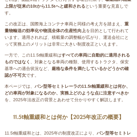
上限が従来の
10t
から
11.5t
へと緩和される
という重要な見直しで
す。
この改正は、国際海上コンテナ車両と同様の考え方を踏まえ、
重
量物輸送の効率化や物流全体の生産性向上
を目的として行われて
います。適用されれば、積載量の調整幅が広がり、運送会社にと
って実務上のメリットは非常に大きい制度改正といえます。
一方で、この
11.5t
軸重緩和は
すべての車両に自動的に適用される
ものではなく
、対象となる車両の種類、使用するトラクタ、保安
基準への適合状況など、
厳格な条件を満たしているかどうかの確
認が不可欠
です。
本ページでは、
バン型等セミトレーラの
11.5t
軸重緩和とは何か、
どの車両が対象になるのか、実務上どのような点に注意すべきか
を、2025年法改正の背景とあわせて分かりやすく解説します。
11.5t
軸重緩和とは何か【
2025
年改正の概要】
11.5t
軸重緩和とは、
2025
年の制度改正により、
バン型等セミトレ