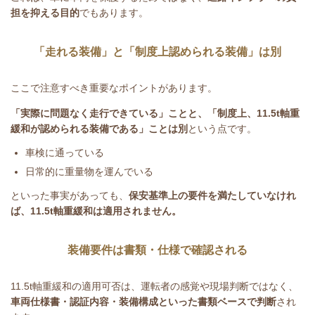
担を抑える目的
でもあります。
「走れる装備」と「制度上認められる装備」は別
ここで注意すべき重要なポイントがあります。
「実際に問題なく走行できている」ことと、「制度上、
11.5t
軸重
緩和が認められる装備である」ことは別
という点です。
車検に通っている
日常的に重量物を運んでいる
といった事実があっても、
保安基準上の要件を満たしていなけれ
ば、
11.5t
軸重緩和は適用されません。
装備要件は書類・仕様で確認される
11.5t
軸重緩和の適用可否は、運転者の感覚や現場判断ではなく、
車両仕様書・認証内容・装備構成といった書類ベースで判断
され