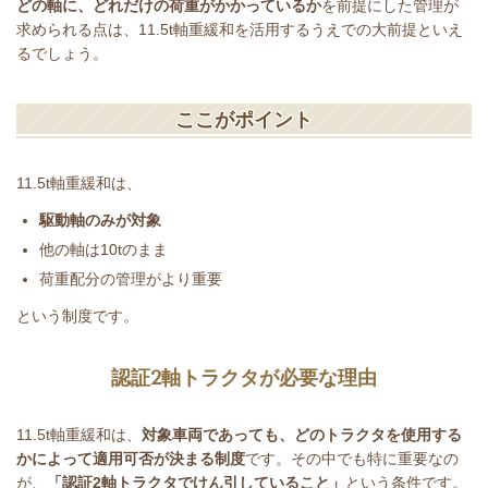
どの軸に、どれだけの荷重がかかっているか
を前提にした管理が
求められる点は、
11.5t
軸重緩和を活用するうえでの大前提といえ
るでしょう。
ここがポイント
11.5t
軸重緩和は、
駆動軸のみが対象
他の軸は
10t
のまま
荷重配分の管理がより重要
という制度です。
認証
2
軸トラクタが必要な理由
11.5t
軸重緩和は、
対象車両であっても、どのトラクタを使用する
かによって適用可否が決まる制度
です。その中でも特に重要なの
が、
「認証
2
軸トラクタでけん引していること」
という条件です。