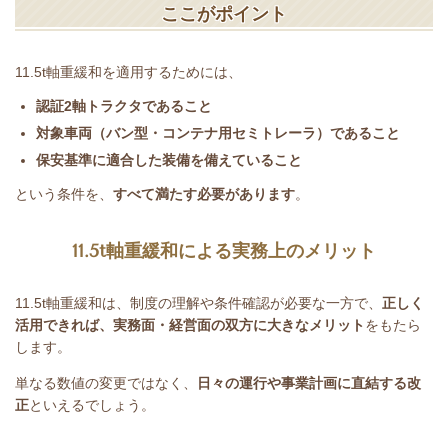
ここがポイント
11.5t
軸重緩和を適用するためには、
認証
2
軸トラクタであること
対象車両（バン型・コンテナ用セミトレーラ）であること
保安基準に適合した装備を備えていること
という条件を、
すべて満たす必要があります
。
11.5t
軸重緩和による実務上のメリット
11.5t
軸重緩和は、制度の理解や条件確認が必要な一方で、
正しく
活用できれば、実務面・経営面の双方に大きなメリット
をもたら
します。
単なる数値の変更ではなく、
日々の運行や事業計画に直結する改
正
といえるでしょう。